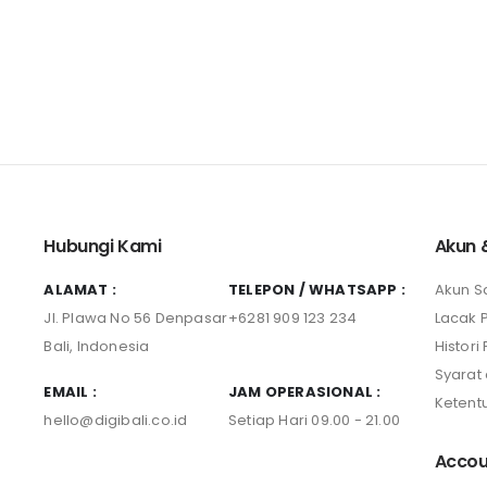
Hubungi Kami
Akun 
ALAMAT :
TELEPON / WHATSAPP :
Akun S
Jl. Plawa No 56 Denpasar
+6281 909 123 234
Lacak 
Bali, Indonesia
Histor
Syarat
EMAIL :
JAM OPERASIONAL :
Ketent
hello@digibali.co.id
Setiap Hari 09.00 - 21.00
Accou