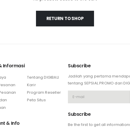
RETURN TO SHOP
& Informasi
Subscribe
Jadilah yang pertama mendapa
aya
Tentang DIGIBALI
tentang SEPSIAL PROMO dari DIG
Pesanan
Karir
i Pesanan
Program Reseller
 dan
Peta Situs
uan
Subscribe
nt & Info
Be the first to get all informatio