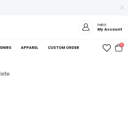
Hello!
My Account
0
VENIRS
APPAREL
CUSTOM ORDER
ete