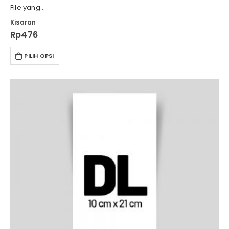
File yang…
Kisaran
Rp
476
PILIH OPSI