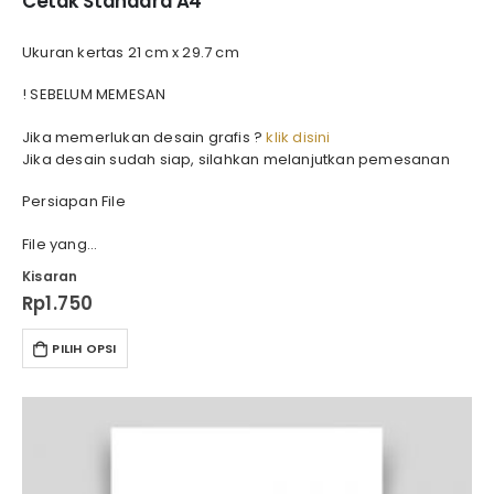
Cetak Standard A4
Ukuran kertas 21 cm x 29.7 cm
! SEBELUM MEMESAN
Jika memerlukan desain grafis ?
klik disini
Jika desain sudah siap, silahkan melanjutkan pemesanan
Persiapan File
File yang…
Kisaran
Rp
1.750
PILIH OPSI